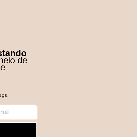
stando
meio de
ue
aga