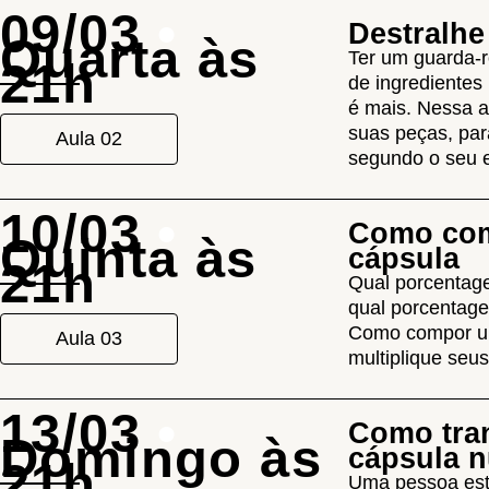
09/03
•
Destralhe
Quarta às
Ter um guarda-
21h
de ingredientes
é mais. Nessa a
suas peças, par
Aula 02
segundo o seu e
10/03
•
Como com
Quinta às
cápsula
21h
Qual porcentag
qual porcentage
Como compor um
Aula 03
multiplique seu
13/03
•
Como tra
Domingo às
cápsula 
21h
Uma pessoa est