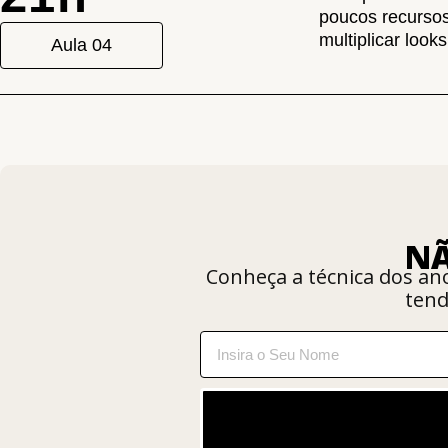
poucos recursos
multiplicar loo
Aula 04
NÃ
Conheça a técnica dos a
tend