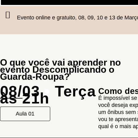
Evento online e gratuito, 08, 09, 10 e 13 de Març
O que você vai aprender no
evento Descomplicando o
Guarda-Roupa?
08/03
•
Terça
Como desc
às 21h
É impossível se
você deseja ex
um ônibus sem 
Aula 01
vou te apresenta
qual é o mais a