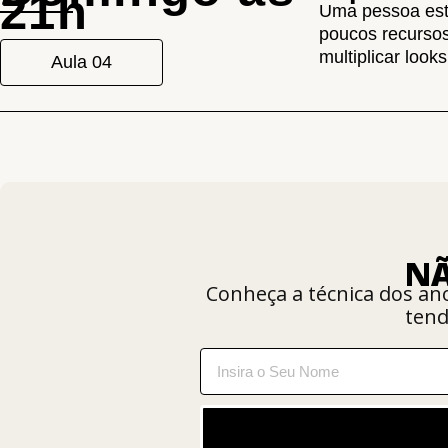
21h
Uma pessoa est
poucos recursos
multiplicar loo
Aula 04
NÃ
Conheça a técnica dos a
tend