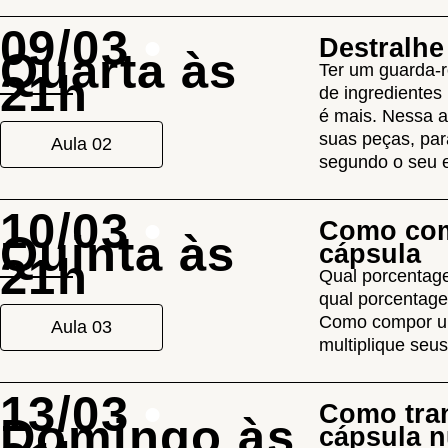
09/03
•
Destralhe
Quarta às
Ter um guarda-
21h
de ingredientes
é mais. Nessa a
suas peças, par
Aula 02
segundo o seu e
10/03
•
Como com
Quinta às
cápsula
21h
Qual porcentag
qual porcentage
Como compor um
Aula 03
multiplique seu
13/03
•
Como tra
Domingo às
cápsula 