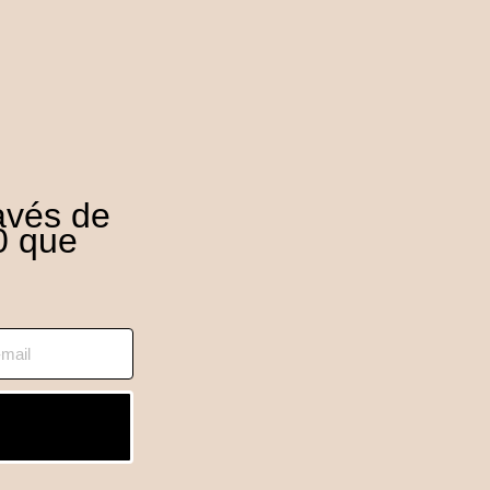
avés de
0 que