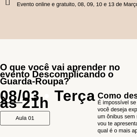
Evento online e gratuito, 08, 09, 10 e 13 de Març
O que você vai aprender no
evento Descomplicando o
Guarda-Roupa?
08/03
•
Terça
Como desc
às 21h
É impossível se
você deseja ex
um ônibus sem 
Aula 01
vou te apresenta
qual é o mais a